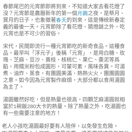
春節尾巴的元宵節即將到來，不知道大家去看花燈了
沒？元宵節是農曆新年的第一個
月圓
之夜，是祭月、
賞月的日子，也象徵著
春天
的到來，這是傳統新春定
義的最後一天。
元宵節除了看花燈、猜燈謎之外，吃
元宵也是不可少的習俗。
宋代，民間即流行一種元宵節吃的新奇食品。這種食
品，最早叫「浮元子」後稱「元宵」，是用白糖、玫
瑰、芝麻、豆沙、黃桂、核桃仁、果仁、棗泥等爲
餡，用糯米粉包成圓形，可葷可素，風味各異。可湯
煮、油炸、蒸食，有團圓美滿、熱熱火火，團團圓圓
之意。
如今因為元宵製作麻煩，大部分都以食用湯圓
為主了。
湯圓雖然好吃，但是熱量也很高，四顆芝麻湯圓就相
當於
1
碗飯
280
大卡的熱量。除了熱量之外，吃湯圓也
有一些需要注意的地方！
.
老人小孩吃湯圓最好要有人陪伴，以免發生危險。