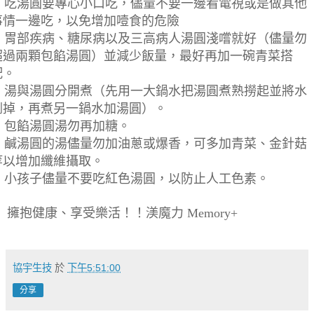
.
吃湯圓要專心小口吃，儘量不要一邊看電視或是做其他
事情一邊吃，以免增加噎食的危險
.
胃部疾病、糖尿病以及三高病人湯圓淺嚐就好（儘量勿
超過兩顆包餡湯圓）並減少飯量，最好再加一碗青菜搭
配。
.
湯與湯圓分開煮（先用一大鍋水把湯圓煮熟撈起並將水
倒掉，再煮另一鍋水加湯圓）。
.
包餡湯圓湯勿再加糖。
.
鹹湯圓的湯儘量勿加油蔥或爆香，可多加青菜、金針菇
等以增加纖維攝取。
.
小孩子儘量不要吃紅色湯圓，以防止人工色素。
擁抱健康、享受樂活！！渼魔力
Memory+
協宇生技
於
下午5:51:00
分享