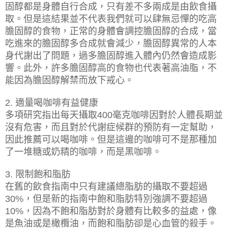
固醇都是身體自行合成，只有差不多兩成是由飲食攝
取。但是這結果並不代表我們就可以肆無忌憚的吃高
膽固醇的食物，正常的身體會調控膽固醇的合成，當
吃進來的膽固醇多合成就會減少，膽固醇異常的人本
身代謝出了問題，過多膽固醇進入體內仍然會造成影
響。此外，許多膽固醇高的食物也代表著高油脂，不
能因為膽固醇解禁而放下戒心。
適量喝咖啡有益健康
2.
多項研究指出每天攝取
毫克咖啡因對於人體長期並
400
沒有危害，而且對於代謝症候群的預防有一定幫助，
因此推薦可以喝咖啡。但是這邊的咖啡可不是那種加
了一堆糖或奶精的咖啡，而是黑咖啡。
限制飽和脂肪
3.
在舊的飲食指南中只有建議總脂肪的攝取不要超過
，但是新的指南中飽和脂肪特別強調不要超過
30%
，因為不飽和脂肪對於身體有比較多的益處，像
10%
是魚油或是橄欖油，而飽和脂肪卻是心血管的殺手。