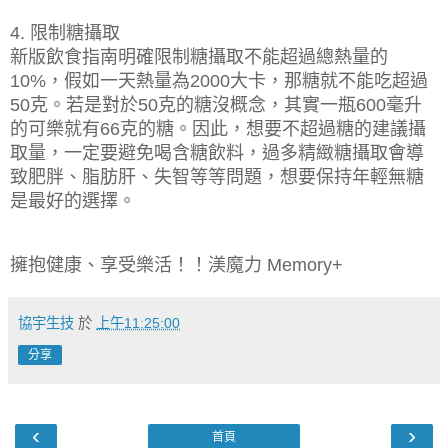
限制糖攝取
4.
新版飲食指南明確限制糖攝取不能超過總熱量的
，假如一天熱量為
大卡，那糖就不能吃超過
10%
2000
克。若是對於
克的糖沒概念，其實一瓶
毫升
50
50
600
的可樂就有
克的糖。因此，想要不超過糖的建議攝
66
取量，一定要避免喝含糖飲料，過多精緻糖攝取會導
致肥胖、脂肪肝、失智等等問題，想要保持年輕無糖
是最好的選擇。
擁抱健康、享受樂活！！渼魔力
Memory+
協宇生技
於
上午11:25:00
分享
‹
›
首頁