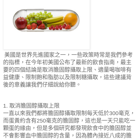
美國是世界先進國家之一，一些政策時常是我們參考
的指標，在今年初美國公布了最新的飲食指南，最主
要的四個結論是取消膽固醇攝取上限、適量喝咖啡有
益健康、限制飽和脂肪以及限制糖攝取，這些建議背
後的意義讓我們仔細說給你聽。
取消膽固醇攝取上限
1.
一直以來我們都將膽固醇攝取限制每天低於
毫克，
300
而蛋黃約含有
毫克的膽固醇，這也是一天只能吃一
250
顆蛋的緣由，但是多個研究都發現飲食中的膽固醇並
不會影響血中膽固醇的含量，因為體內接近八成的膽