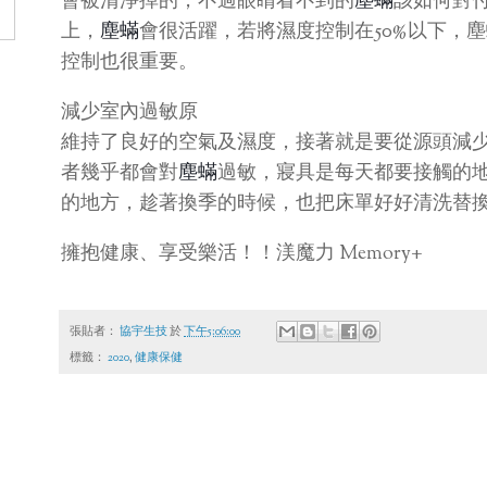
上，
會很活躍，若將濕度控制在
以下，塵
50%
塵蟎
控制也很重要。
減少室內過敏原
維持了良好的空氣及濕度，接著就是要從源頭減
者幾乎都會對
過敏，寢具是每天都要接觸的
塵蟎
的地方，趁著換季的時候，也把床單好好清洗替
擁抱健康、享受樂活！！渼魔力
Memory+
張貼者：
協宇生技
於
下午5:06:00
標籤：
2020
,
健康保健