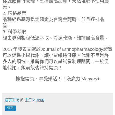
從源頭自行管理，堅持最高品質，天然堆肥不使用農
藥。
嚴格品管
2.
品種經過基源鑑定確定為台灣金龍麝，並且逐批品
管。
科學萃取
3.
經由專利製程低溫萃取、冷凍乾燥，維持最高含量。
年發表文獻於
證實
2017
Journal of Ethnopharmacology
可以促進小鼠代謝，讓小鼠維持健康。代謝不良是許
多人的煩惱，推薦你們可以試試看制理醣間，一錠促
進代謝，飯前飯後維持健康！
擁抱健康、享受樂活！！渼魔力
Memory+
協宇生技
於
下午5:18:00
分享