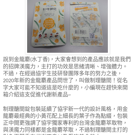
說到金龍麝
水丁香
，大家會想到的產品應該就是我們
(
)
的招牌渼魔力，主打的功效是思緒清晰、增強體力。
不過，在經過協宇生技研發團隊多年的努力之後，
年新的金龍麝產品問世了，叫做制理醣間！從名
2020
字大家可能不知道這是吃什麼的，小編現在趕快來開
箱介紹這支促進代謝新產品
~
制理醣間錠包裝延續了協宇新一代的設計風格，用金
龍麝最經典的小黃花配上細長的葉子作為點綴，包裝
正中間更強調了協宇獨家專利的台灣金龍麝萃取物，
與渼魔力同樣都是金龍麝萃取，不過制理醣間主打的