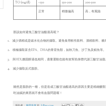
TG (mg/dl)
<150
150~200
200~500
正常
稍微偏高
高，有風險
那該如何避免三酸甘油酯過高呢？
1.
減少酒精或是碳水化合物的攝取。避免食用軟性飲料、酒精飲料、糖
2.
EPA
DHA
積極攝取富含
、
的青背魚類，如秋刀魚、沙丁魚及鯖魚等。
3.
HDL
與
膽固醇過低相同，適量運動也能有效幫助身體代謝三酸甘油脂
4.
減少攝取反式脂肪。
雖然是脂肪的一種，但是造成三酸甘油酯過高的原因主要是精緻醣類
吃油膩的東西就不會有血脂問題喔！
張貼者：
協宇生技
於
上午10:47:00