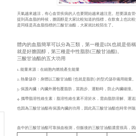
天氣越來越涼，有心血管疾病的人也要開始越來越注意。想要讓血管
提到高血脂的時候，膽固醇是大家比較知道的指標，在飲食上也比較
是同樣是高血脂指標的三酸甘油酯，大家就比較陌生了。
體內的血脂簡單可以分為三類，第一種是
也就是俗稱
LDL
就是好膽固醇，第三種是中性脂肪
三酸甘油酯
。
(
)
三酸甘油酯的五大功用
1.
能量來源：在細胞內燃燒產生能量
2.
(
)
熱量儲存：身體以三酸甘油酯
也就是脂肪
的型式儲存備用能量。
3.
保護內臟：內臟外層包覆脂肪，當跑步、運動時，防止內臟碰撞。
4.
攜帶脂溶性維生素：脂溶性維生素不溶於水，需由脂肪溶解、運送
也因為三酸甘油酯有保護內臟的功用，因此高三酸甘油酯也時常伴隨
血中的三酸甘油酯可靠抽血檢測，但飯後的三酸甘油酯濃度很高，因