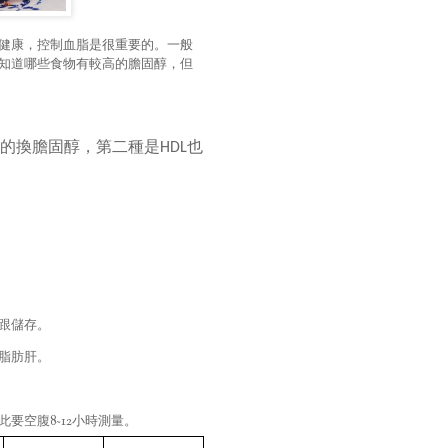
健康，控制血脂是很重要的。一般
知道哪些食物有較高的膽固醇，但
的換膽固醇，第二種是
也
HDL
跟儲存。
脂肪肝。
8~12
此要空腹
小時測量。