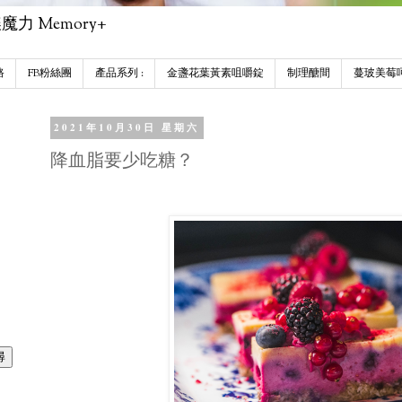
 Memory+
路
FB粉絲團
產品系列 :
金盞花葉黃素咀嚼錠
制理醣間
蔓玻美莓
2021年10月30日 星期六
降血脂要少吃糖？