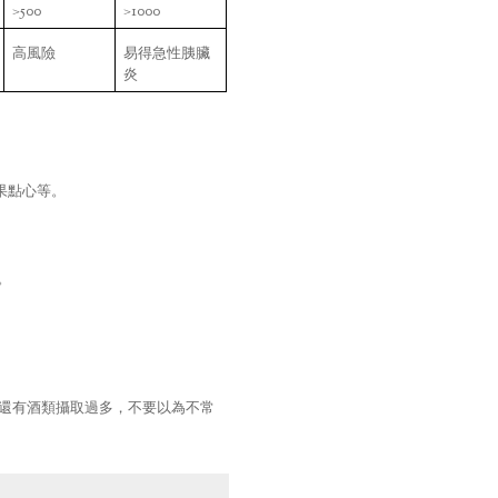
>500
>1000
高風險
易得急性胰臟
炎
果點心等。
。
還有酒類攝取過多，不要以為不常