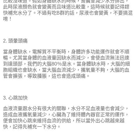
比較沒味道。假如身體缺水的時候，腎臟會減少水分排出，
此時尿液顏色就會變黃而且味道比較重，這時候就要記得趕
快補充水分了。不過有吃
B
群的話，尿液也會變黃，不要搞混
唷！
2.
頭暈頭痛
當身體缺水，電解質不平衡時，身體許多功能運作就會不順
暢。尤其當身體的血液量因缺水而減少，會使血流無法迅速
到達頭部，我們的大腦
80
％是水。當身體缺水時，大腦的細
胞組織也會缺水，當大腦血流減少，攜氧量不夠，大腦的血
管會擴張，導致腫脹，這也會造成頭痛。
3.
心跳加快
血液流量跟水分有很大的關聯，水分不足血液量也會減少，
造成血液攜氧量減少，心臟為了維持體內器官正常的運作，
便會加快心跳來維持血流的供給，所以當外出心跳越來越
快，記得先補充一下水分。