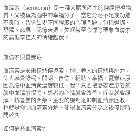
血清素（
）是一種大腦所產生的神經傳導物
serotonin
質，又被稱為腦中的幸福分子，當它分泌不足或功能
不良時，皆會出現不同程度的心理問題；包括退縮、
恐懼、悲觀、記憶衰退、失眠甚至心悸等現象血清素
的高低掌控人的情緒起伏。
血清素與憂鬱症
血清素是安樂情緒傳導素，控制著人的情緒與壓力，
令人感覺舒暢、開朗、自信、輕鬆、幸福。憂鬱症原
因為腦中血清素濃度較低，我們只要把憂鬱症患者的
腦中血清素提高，患者的心情就會改善、症狀就會緩
解。抗憂鬱的西藥，主要的機制是抑制血清素回收，
也就是抑制血清素分解，使得血清素分泌之後停留時
間較久
如何補充血清素
?