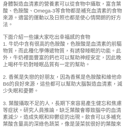
身體製造血清素的營養素可以從食物中攝取，富含葉
酸、色胺酸、
等食物都是補充血清素的食物
Omega-3
來源。適當的運動以及日照也都是使心情開朗的好方
法。
下面介紹一些讓大家吃出幸福感的食物
牛奶中含有很高的色胺酸，色胺酸是血清素的前驅
1.
物質，而此種化學傳遞物質，有誘發睡眠的功能。此
外，牛奶裡面豐富的鈣也可以幫助神經安定，因此晚
上喝杯牛奶對睡眠品質有一定的幫助。
香蕉是失戀的好朋友，因為香蕉是色胺酸和維他命
2.
的良好來源，這些都可以幫助大腦製造血清素，減
B6
少失眠和憂鬱。
葉酸攝取不足的人，長期下來容易產生健忘和焦慮
3.
等症狀。研究人員推論，缺乏葉酸會導致腦中的血清
素減少，造成失眠和抑鬱症的出現。飲食可以多補充
葉酸含量高的深綠色蔬菜，像是菠菜就很好的葉酸來