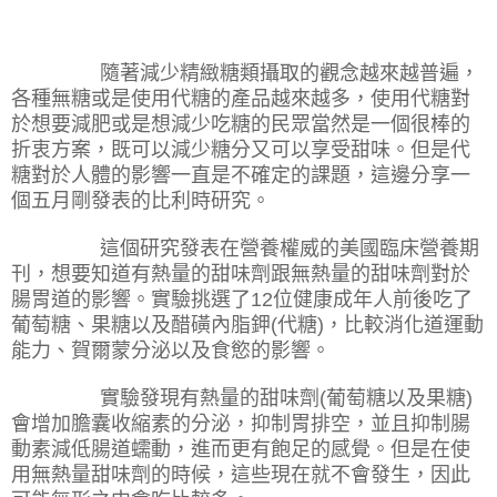
隨著減少精緻糖類攝取的觀念越來越普遍，
各種無糖或是使用代糖的產品越來越多，使用代糖對
於想要減肥或是想減少吃糖的民眾當然是一個很棒的
折衷方案，既可以減少糖分又可以享受甜味。但是代
糖對於人體的影響一直是不確定的課題，這邊分享一
個五月剛發表的比利時研究。
這個研究發表在營養權威的美國臨床營養期
刊，想要知道有熱量的甜味劑跟無熱量的甜味劑對於
腸胃道的影響。實驗挑選了
12
位健康成年人前後吃了
葡萄糖、果糖以及醋磺內脂鉀
(
代糖
)
，比較消化道運動
能力、賀爾蒙分泌以及食慾的影響。
實驗發現有熱量的甜味劑
(
葡萄糖以及果糖
)
會增加膽囊收縮素的分泌，抑制胃排空，並且抑制腸
動素減低腸道蠕動，進而更有飽足的感覺。但是在使
用無熱量甜味劑的時候，這些現在就不會發生，因此