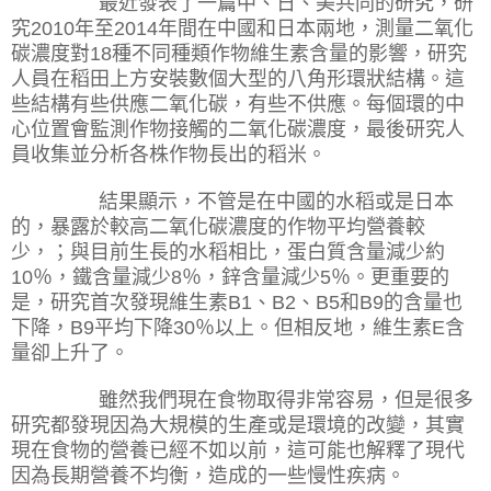
最近發表了一篇中、日、美共同的研究，研
究
2010
年至
2014
年間在中國和日本兩地，測量二氧化
碳濃度對
18
種不同種類作物維生素含量的影響，研究
人員在稻田上方安裝數個大型的八角形環狀結構。這
些結構有些供應二氧化碳，有些不供應。每個環的中
心位置會監測作物接觸的二氧化碳濃度，最後研究人
員收集並分析各株作物長出的稻米。
結果顯示，不管是在中國的水稻或是日本
的，暴露於較高二氧化碳濃度的作物平均營養較
少，；與目前生長的水稻相比，蛋白質含量減少約
10
％，鐵含量減少
8
％，鋅含量減少
5
％。更重要的
是，研究首次發現維生素
B1
、
B2
、
B5
和
B9
的含量也
下降，
B9
平均下降
30
％以上。但相反地，維生素
E
含
量卻上升了。
雖然我們現在食物取得非常容易，但是很多
研究都發現因為大規模的生產或是環境的改變，其實
現在食物的營養已經不如以前，這可能也解釋了現代
因為長期營養不均衡，造成的一些慢性疾病。