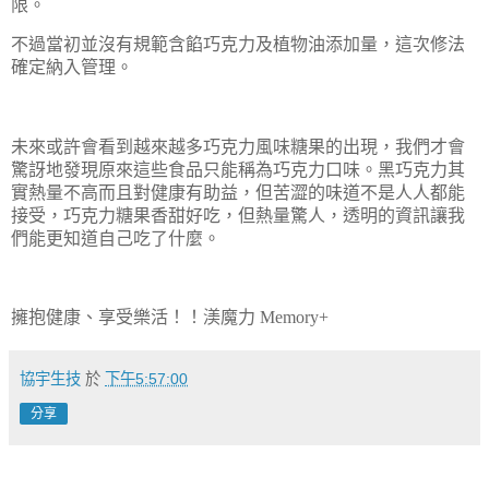
限。
不過當初並沒有規範含餡巧克力及植物油添加量，這次修法
確定納入管理。
未來或許會看到越來越多巧克力風味糖果的出現，我們才會
驚訝地發現原來這些食品只能稱為巧克力口味。黑巧克力其
實熱量不高而且對健康有助益，但苦澀的味道不是人人都能
接受，巧克力糖果香甜好吃，但熱量驚人，透明的資訊讓我
們能更知道自己吃了什麼。
擁抱健康、享受樂活！！渼魔力
Memory+
協宇生技
於
下午5:57:00
分享