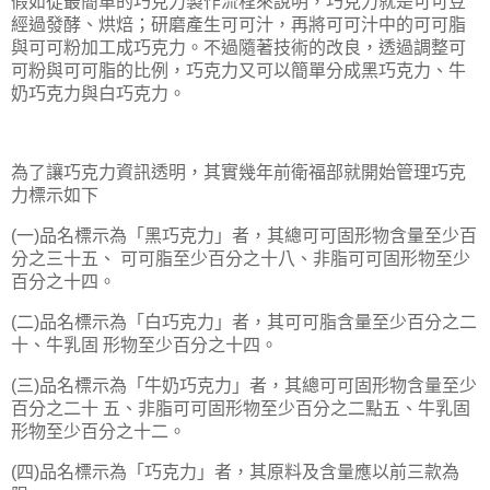
假如從最簡單的巧克力製作流程來說明，巧克力就是可可豆
經過發酵、烘焙；研磨產生可可汁，再將可可汁中的可可脂
與可可粉加工成巧克力。不過隨著技術的改良，透過調整可
可粉與可可脂的比例，巧克力又可以簡單分成黑巧克力、牛
奶巧克力與白巧克力。
為了讓巧克力資訊透明，其實幾年前衛福部就開始管理巧克
力標示如下
一
品名標示為「黑巧克力」者，其總可可固形物含量至少百
(
)
分之三十五、
可可脂至少百分之十八、非脂可可固形物至少
百分之十四。
二
品名標示為「白巧克力」者，其可可脂含量至少百分之二
(
)
十、牛乳固
形物至少百分之十四。
三
品名標示為「牛奶巧克力」者，其總可可固形物含量至少
(
)
百分之二十
五、非脂可可固形物至少百分之二點五、牛乳固
形物至少百分之十二。
四
品名標示為「巧克力」者，其原料及含量應以前三款為
(
)