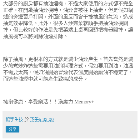
大部分的廚房都有抽油煙機，不過大家使用的方式卻不完全
正確。在開啟抽油煙機時，油煙會被往上抽走，但是假如鍋
爐的旁邊窗戶打開，外面的風反而會干擾抽風的氣流，造成
抽氣效果降低。此外，很多人炒完菜就順手把抽油煙機關
掉，但比較好的作法是先把菜端上桌再回頭把機器關掉，讓
抽風機可以將剩餘油煙排除。
除了抽風，更根本的方式就是減少油煙產生。首先當然是減
少煎煮炒炸這些需要用油的料理方式，假如要用到油，油溫
不需要太高，假如油開始冒煙代表溫度開始讓油不穩定了，
而這些油煙中就可能產生致癌的成分。
擁抱健康、享受樂活！！渼魔力
Memory+
協宇生技
於
下午5:33:00
分享