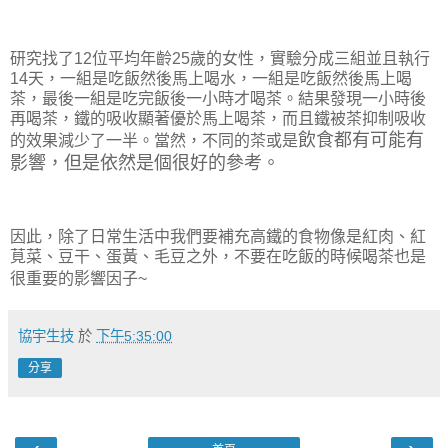
研究找了
12
位平均年齡
25
歲的女性，實驗分成三組並且執行
14
天，一組是吃飯然後馬上喝水，一組是吃飯然後馬上喝
茶，最後一組是吃完飯後一小時才喝茶。結果發現一小時後
再喝茶，鐵的吸收顯著優於馬上喝茶，而且鐵被茶抑制吸收
飲食都有可能有
的效果減少了一半。當然，不同的茶或是
影響，但是依然是個很好的參考。
因此，除了日常生活中我們要補充高鐵的食物像是紅肉、紅
莧菜、豆干、蛋黃、毛豆之外，不要在吃飯的時候喝茶也是
很重要的影響因子
~
協宇生技
於
下午5:35:00
分享