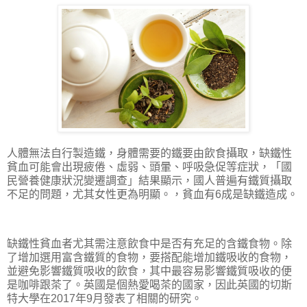
人體無法自行製造鐵，身體需要的鐵要由飲食攝取，缺鐵性
貧血可能會出現疲倦、虛弱、頭暈、呼吸急促等症狀，「國
民營養健康狀況變遷調查」結果顯示，國人普遍有鐵質攝取
不足的問題，尤其女性更為明顯。
，貧血有
6
成是缺鐵造成。
缺鐵性貧血者尤其需注意飲食中是否有充足的含鐵食物。除
了增加選用富含鐵質的食物，要搭配能增加鐵吸收的食物，
並避免影響鐵質吸收的飲食，其中最容易影響鐵質吸收的便
是咖啡跟茶了。英國是個熱愛喝茶的國家，因此英國的切斯
特大學在
2017
年
9
月發表了相關的研究。