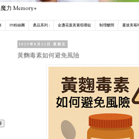
 Memory+
路
FB粉絲團
產品系列 :
金盞花葉黃素咀嚼錠
制理醣間
蔓玻美莓
2025年8月22日 星期五
黃麴毒素如何避免風險