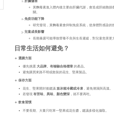
肝臟傷害
黃麴毒素進入體內後主要由肝臟代謝，會造成肝細胞損
關。
免疫功能下降
研究發現，黃麴毒素會抑制免疫系統，使身體對感染的
兒童成長影響
長期暴露可能導致營養不良與生長遲緩，對兒童危害更
日常生活如何避免？
🔹
選購方面
優先挑選
大品牌、有檢驗合格標章
的產品。
避免購買來路不明或散裝的花生、堅果製品。
🔹
保存方面
花生、堅果開封後建議
放冰箱冷藏或冷凍
，避免潮濕與高溫。
若發現
有苦味、異味、顏色變深
，就不要再吃。
🔹
飲食習慣
不要長期、大量只吃單一堅果或花生醬，建議多樣化攝取。