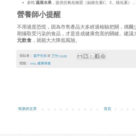
多吃
蔬菜水果
，提供抗氧化物質（如維生素
C
、
E
、植化素），
營養師小提醒
不用過度恐慌，因為市售產品大多經過檢驗把關，偶爾
期攝取受污染的食品，才是造成健康危害的關鍵。建議
元飲食
，就能大大降低風險。
張貼者：
協宇生技
於
下午5:32:00
標籤：
2025
,
健康保健
較新的文章
首頁