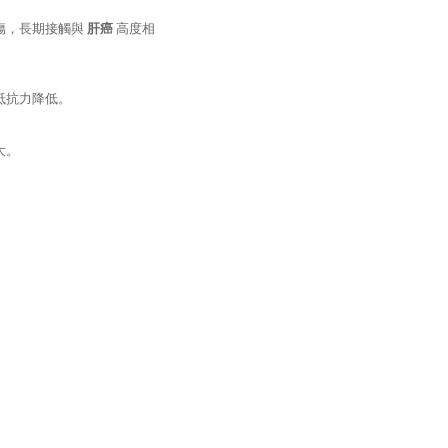
傷，長期接觸與
肝癌
高度相
抵抗力降低。
大。