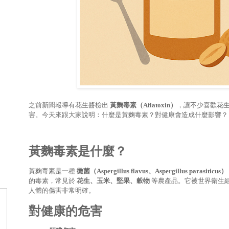
之前新聞報導有花生醬檢出
黃麴毒素（
Aflatoxin
）
，讓不少喜歡花
害。今天來跟大家說明：什麼是黃麴毒素？對健康會造成什麼影響？
黃麴毒素是什麼？
黃麴毒素是一種
黴菌（
Aspergillus flavus
、
Aspergillus parasiticus
）
的毒素，常見於
花生、玉米、堅果、穀物
等農產品。它被世界衛生
人體的傷害非常明確。
對健康的危害